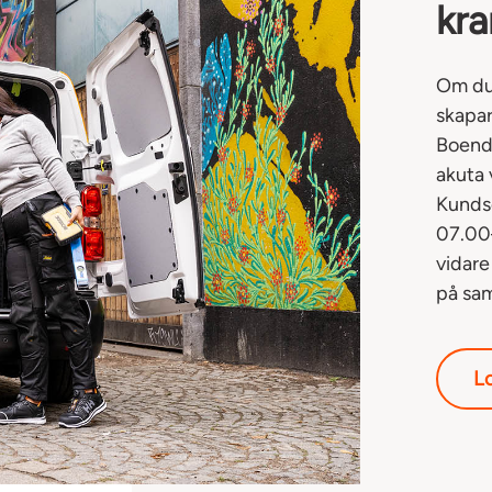
kra
Om du 
skapar
Boende
akuta 
Kundse
07.00
vidare
på sa
L