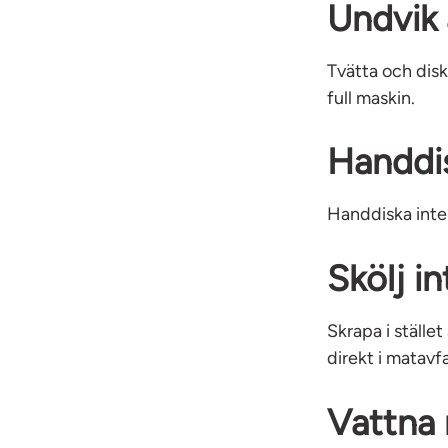
Undvik 
Tvätta och disk
full maskin.
Handdis
Handdiska inte 
Skölj i
Skrapa i stället
direkt i matavf
Vattna