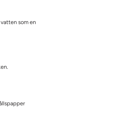
t vatten som en
ken.
hållspapper