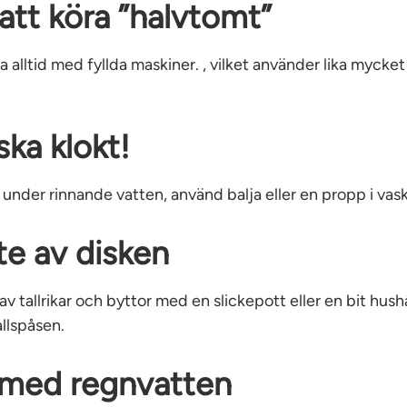
att köra ”halvtomt”
a alltid med fyllda maskiner. , vilket använder lika mycke
ka klokt!
under rinnande vatten, använd balja eller en propp i vas
nte av disken
 av tallrikar och byttor med en slickepott eller en bit hus
allspåsen.
 med regnvatten