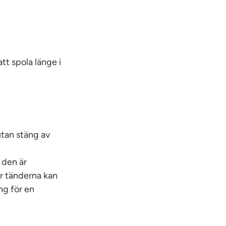
tt spola länge i
utan stäng av
 den är
ar tänderna kan
ng för en