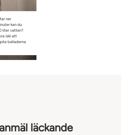
tar ner
nuter kan du
 liter vatten?
ra idé att
gsta balladerna
lanmäl läckande