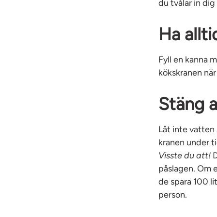
du tvålar in di
Ha allt
Fyll en kanna m
kökskranen när d
Stäng a
Låt inte vatten
kranen under t
Visste du att!
D
påslagen. Om en
de spara 100 li
person.