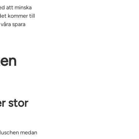
med att minska
det kommer till
 våra spara
ten
r stor
 i duschen medan