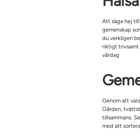
Hälsa
Att säga hej til
gemenskap som i
du verkligen be
riktigt trivsam
vårdag
Geme
Genom att var
Gården, tvätts
tillsammans. Se 
med att sorter