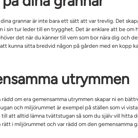
 på dina grannar
l dina grannar är inte bara ett sätt att var trevlig. Det ska
 sin tur leder till en trygghet. Det är enklare att be om
höver det när du känner till vem som bor nära dig och de
t att kunna sitta bredvid någon på gården med en kopp ka
nsamma utrymmen
a rädd om era gemensamma utrymmen skapar ni en bättr
tugan och miljörummet är exempel på ställen som vi vista
till att alltid lämna tvättstugan så som du själv vill hitta 
a rätt i miljörummet och var rädd om den gemensamma g