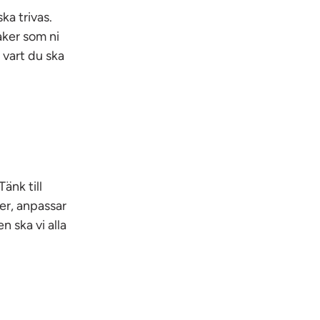
ska trivas.
aker som ni
 vart du ska
änk till
er, anpassar
n ska vi alla