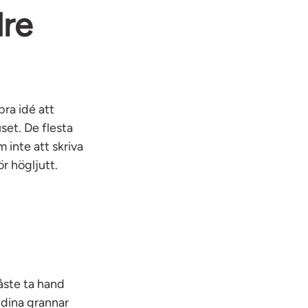
dre
bra idé att
set. De flesta
 inte att skriva
r högljutt.
åste ta hand
r dina grannar