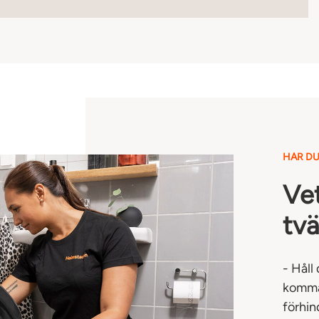
HAR DU
Vet
tv
- Håll
komma 
förhin