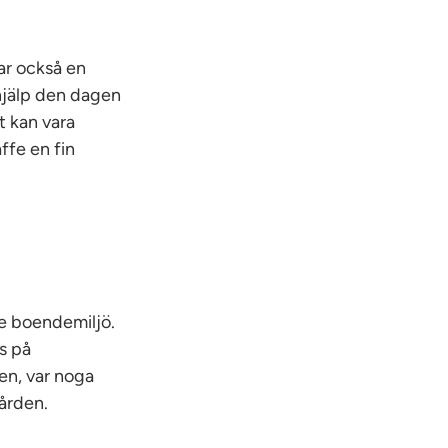
par också en
 hjälp den dagen
t kan vara
ffe en fin
e boendemiljö.
s på
den, var noga
ården.