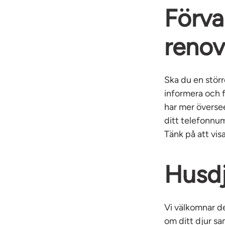
Förva
renov
Ska du en störr
informera och f
har mer översee
ditt telefonnum
Tänk på att vis
Husdj
Vi välkomnar de
om ditt djur sa