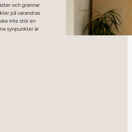
gäster och grannar
kter på varandras
ske inte stör en
ina synpunkter är