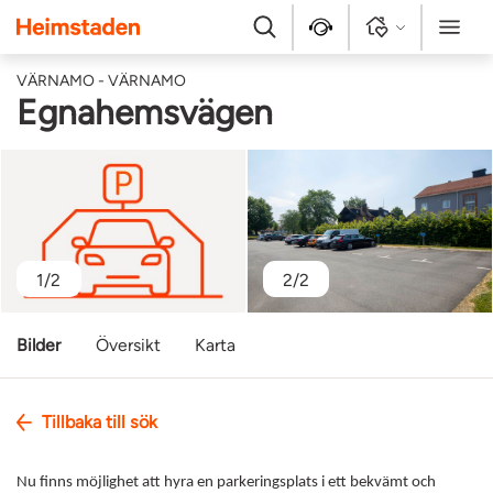
Heimstaden
Sök
Kontakt
Logga in
Meny
VÄRNAMO - VÄRNAMO
Egnahemsvägen
1/2
2/2
Bilder
Översikt
Karta
Tillbaka till sök
Nu finns möjlighet att hyra en parkeringsplats i ett bekvämt och