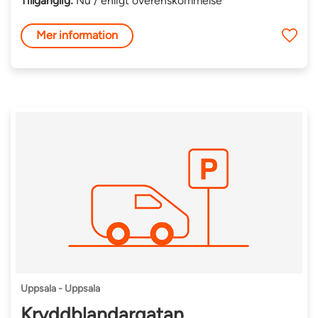
Tillgänglig:
Nu / enligt överenskommelse
Mer information
Uppsala - Uppsala
Kryddblandargatan