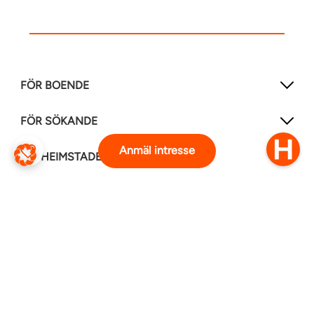
FÖR BOENDE
FÖR SÖKANDE
Anmäl intresse
OM HEIMSTADEN
FÖLJ OSS I ANDRA MEDIER
LinkedIn
Instagram
Facebook
0770–111 050