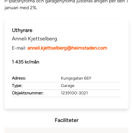
P-platshyrorna och garagehyrorna justeras årligen per den 1
januari med 2%.
Uthyrare
Anneli Kjettselberg
E-mail:
anneli.kjettselberg@heimstaden.com
1 435 kr/mån
Adress:
Kungsgatan 66Y
Type:
Garage
Objektsnummer:
1239100-3021
Faciliteter