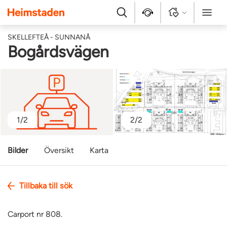
Heimstaden
Sök
Kontakt
Logga in
Meny
SKELLEFTEÅ - SUNNANÅ
Bogårdsvägen
1/2
2/2
Bilder
Översikt
Karta
Tillbaka till sök
Carport nr 808.