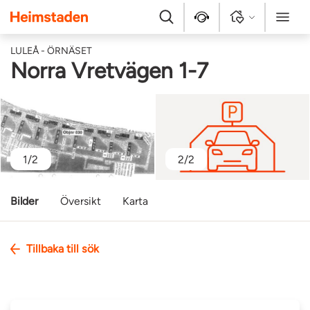
Heimstaden
Sök
Kontakt
Logga in
Meny
LULEÅ - ÖRNÄSET
Norra Vretvägen 1-7
1/2
2/2
Bilder
Översikt
Karta
Tillbaka till sök