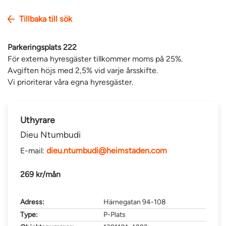
Tillbaka till sök
Parkeringsplats 222
För externa hyresgäster tillkommer moms på 25%.
Avgiften höjs med 2,5% vid varje årsskifte.
Vi prioriterar våra egna hyresgäster.
Uthyrare
Dieu Ntumbudi
E-mail:
dieu.ntumbudi@heimstaden.com
269 kr/mån
Adress:
Härnegatan 94-108
Type:
P-Plats