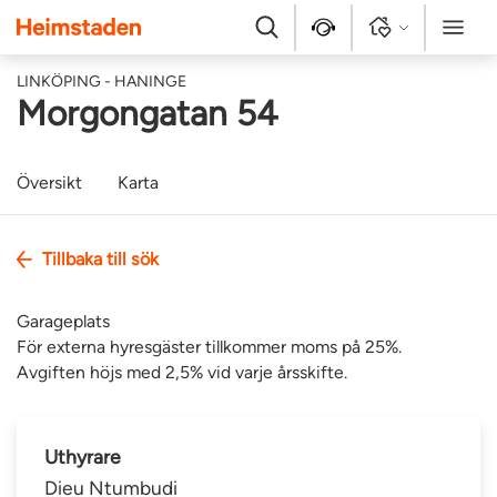
Heimstaden
Sök
Kontakt
Logga in
Meny
LINKÖPING - HANINGE
Morgongatan 54
Översikt
Karta
Tillbaka till sök
Garageplats
För externa hyresgäster tillkommer moms på 25%.
Avgiften höjs med 2,5% vid varje årsskifte.
Uthyrare
Dieu Ntumbudi