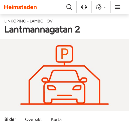
Heimstaden
Sök
Kontakt
Logga in
Meny
LINKÖPING - LAMBOHOV
Lantmannagatan 2
Bilder
Översikt
Karta