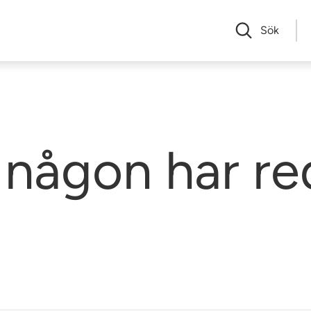
Sök
någon har re