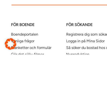
FÖR BOENDE
FÖR SÖKANDE
Boendeportalen
Registrera dig som sök
Vanliga frågor
Logga in på Mina Sidor
Blanketter och formulär
Så söker du bostad hos 
Gör det själv-filmer
Nyproduktion
Våra kontor
Uthyrningspolicy
Uthyrningspolicy stude
Här finns våra bostäder
Ändra webbsida
Översätt denna sida