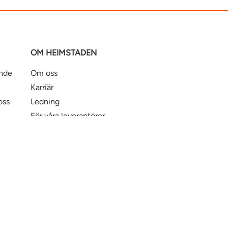
OM HEIMSTADEN
ande
Om oss
Karriär
oss
Ledning
För våra leverantörer
Business Partner Principles
ntbostad
Heimstaden Bostad
Tillgänglighet
© Hei