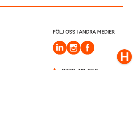
FÖLJ OSS I ANDRA MEDIER
LinkedIn
Instagram
Facebook
0770–111 050
Kontakt
mstaden 2026
Cookies
GDPR - Behandling av personuppgifter