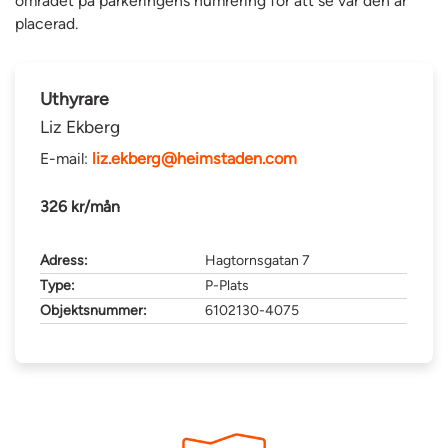
området på parkeringens numrering för att se var den är
placerad.
Uthyrare
Liz Ekberg
E-mail:
liz.ekberg@heimstaden.com
326 kr/mån
Adress:
Hagtornsgatan 7
Type:
P-Plats
Objektsnummer:
6102130-4075