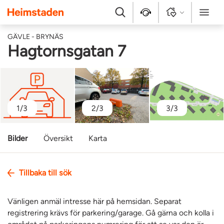
Heimstaden
Sök
Kontakt
Logga in
Meny
GÄVLE - BRYNÄS
Hagtornsgatan 7
1/3
2/3
3/3
Bilder
Översikt
Karta
Tillbaka till sök
Vänligen anmäl intresse här på hemsidan. Separat
registrering krävs för parkering/garage. Gå gärna och kolla i