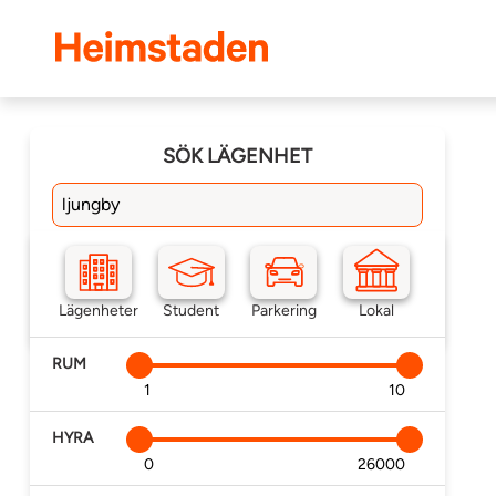
Heimstaden
SÖK LÄGENHET
Sök bostad
Lista
Karta
Bevaka
Lägenheter
Student
Parkering
Lokal
Lägenheter
(
0
)
RUM
Min
Max
HYRA
Min
Max