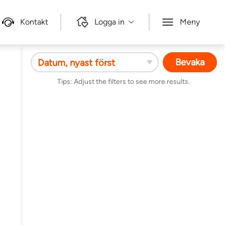
Kontakt
Logga in
Meny
Bevaka
Bevaka din sökning
- var först med att
Tips: Adjust the filters to see more results.
se tillgängliga objekt!
Håll dig uppdaterad
baserat på din nuvarande
filtrering
och få mail så fort det finns något nytt
tillgängligt.
Jag godkänner villkoren
Vänligen fyll i din email adress
Skicka