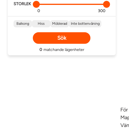
STORLEK
Min
Max
Andra önskemål
Balkong
Hiss
Möblerad
Inte bottenvåning
Sök
0
matchande
lägenheter
För
Map
Vän