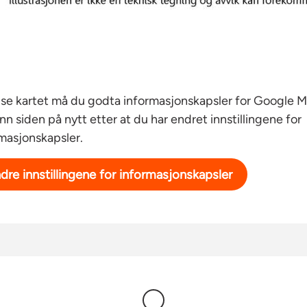
sentralvarme.
 kjelleren finnes
 se kartet må du godta informasjonskapsler for Google M
å Lysaker og den
inn siden på nytt etter at du har endret innstillingene for
kort gangavstand
masjonskapsler.
dre innstillingene for informasjonskapsler
enter med
ig åpnet.
 med blant annet
oe lengst ned i
 idrettsanlegg