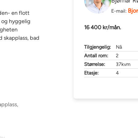
Bjørnar R
Bjo
E-mail:
en- en flott
t og hyggelig
16 400 kr/mån.
igheten
d skapplass, bad
Tilgjengelig:
Nå
Antall rom:
2
Størrelse:
37kvm
Etasje:
4
applass,
 av