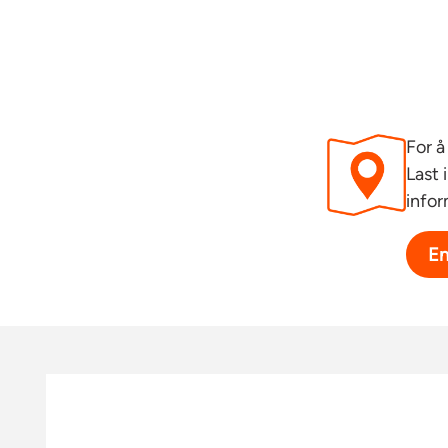
Alle leilighetene har balkong, felles varmtvann og 
Det er kabel-TV og porttelefon i alle leilighetene. I
boder og et stort flott fellesvaskeri.
Beliggenhet:
For å
Gården ligger mellom det etablerte boligstrøket p
Last 
spennende utviklingen på Fornebulandet. Det er 
infor
til Lysaker Torg, CCvest og Fornebu.
En
Fornebu er et område i vekst. Fornebu S, et stors
utallige spisesteder, vinmonopol og butikker er nyl
Nærområdet har allerede godt utvalg spisesteder
Odonata, Sjøflyhavna kro og sushirestauranten Jon
Lilleruts vei.
På Fornebu er det flotte nye skoler, barnehager og