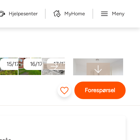
Hjelpesenter
MyHome
Meny
/17
15/17
16/17
17/17
Forespørsel