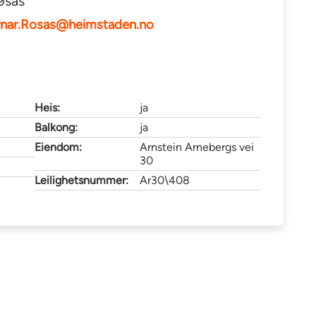
øsås
rnar.Rosas@heimstaden.no
Heis:
ja
Balkong:
ja
Eiendom:
Arnstein Arnebergs vei
30
Leilighetsnummer:
Ar30\408