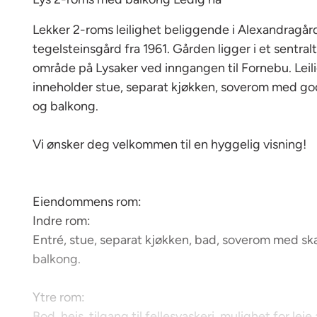
Lekker 2-roms leilighet beliggende i Alexandragård
tegelsteinsgård fra 1961. Gården ligger i et sentral
område på Lysaker ved inngangen til Fornebu. Leil
inneholder stue, separat kjøkken, soverom med go
og balkong.
Vi ønsker deg velkommen til en hyggelig visning!
Eiendommens rom:
Indre rom:
Entré, stue, separat kjøkken, bad, soverom med sk
balkong.
Ytre rom:
Bod, heis, tilgang til fellesvaskeri, mulighet for leie