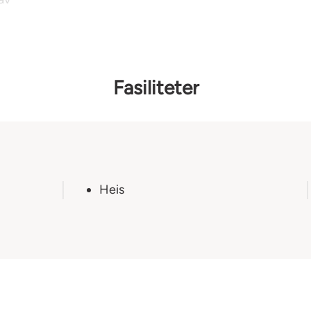
Fasiliteter
med badekar.
Heis
redbånd.
 for leilighetens
ann. Norgespris