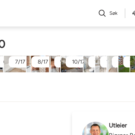
Søk
0
6/17
7/17
8/17
9/17
10/17
11/17
12/17
13/17
14
Utleier