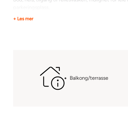
parkeringsplass.
+ Les mer
Standard:
Vinduer: Isolerglass
Kjøkken: Hvit innredning med god lagringsplass.
Bad: Flislagt gulv, vegger med malte flater, dusj 
Inventar:
Boligen leies ut umøblert
Balkong/terrasse
Fasiliteter:
Boligen har dørtelefon, opplegg for kabel-tv og b
Kostnader ved leie av bolig
I tillegg til husleie betales a konto kr 900 pr måned
andel av utgifter til fyring/oppvarming og varmt v