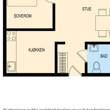
nettsiden
d akutte
v - du slipper å
56 fine 2- og 3-
. Flotte og
d marmorgulv